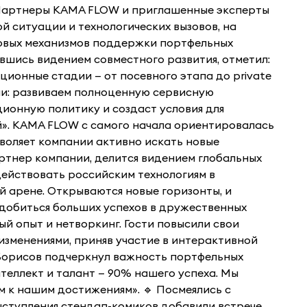
. Партнеры KAMA FLOW и приглашенные эксперты
 ситуации и технологических вызовов, на
овых механизмов поддержки портфельных
вшись видением совместного развития, отметил:
ционные стадии — от посевного этапа до private
ами: развиваем полноценную сервисную
ионную политику и создаст условия для
». KAMA FLOW с самого начала ориентировалась
зволяет компании активно искать новые
артнер компании, делится видением глобальных
действовать российским технологиям в
 арене. Открываются новые горизонты, и
добиться больших успехов в дружественных
ый опыт и нетворкинг. Гости повысили свои
 изменениями, приняв участие в интерактивной
 Борисов подчеркнул важность портфельных
теллект и талант — 90% нашего успеха. Мы
м к нашим достижениям». 🔹 Посмеялись с
ступления стендап-комиков добавили встрече