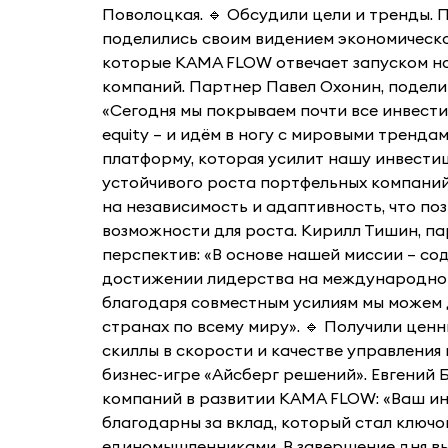
Поволоцкая. 🔹 Обсудили цели и тренды
поделились своим видением экономической
которые KAMA FLOW отвечает запуском н
компаний. Партнер Павел Охонин, подели
«Сегодня мы покрываем почти все инвести
equity – и идём в ногу с мировыми тренд
платформу, которая усилит нашу инвестиц
устойчивого роста портфельных компаний
на независимость и адаптивность, что по
возможности для роста. Кирилл Тишин, п
перспектив: «В основе нашей миссии – со
достижении лидерства на международной
благодаря совместным усилиям мы можем 
странах по всему миру». 🔹 Получили ценн
скиллы в скорости и качестве управления
бизнес-игре «Айсберг решений». Евгений
компаний в развитии KAMA FLOW: «Ваш ин
благодарны за вклад, который стал ключо
единомышленниками. В завершение дня вы